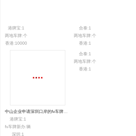
港牌宝:1
合泰:1
两地车牌:个
两地车牌:个
香港:10000
香港:1
合泰:1
两地车牌:个
香港:1
中山企业申请深圳口岸的fv车牌更加方便的原因是啥？
港牌宝:1
fv车牌新办:辆
深圳:1