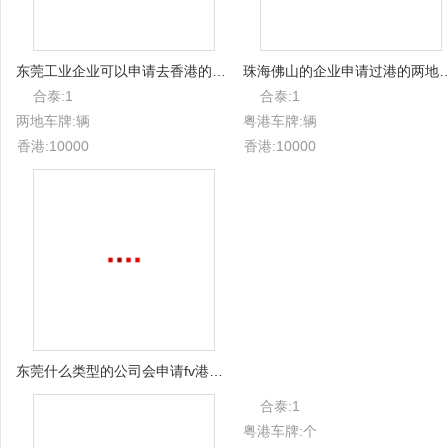
东莞工业企业可以申请去香港的车牌吗？
珠海佛山的企业申请过港的两
合泰:1
合泰:1
两地车牌:辆
粤港车牌:辆
香港:10000
香港:10000
东莞什么类型的公司会申请fv港车牌？
合泰:1
粤港车牌:个