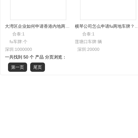
大湾区企业如何申请香港内地两头跑的车牌？（深圳合泰）
横琴公司怎么申请fu两地车牌？（大湾区
合泰:1
合泰:1
fu车牌:个
莲塘口车牌:辆
深圳:1000000
深圳:20000
一共找到 50 个 产品 分页浏览：
第一页
尾页