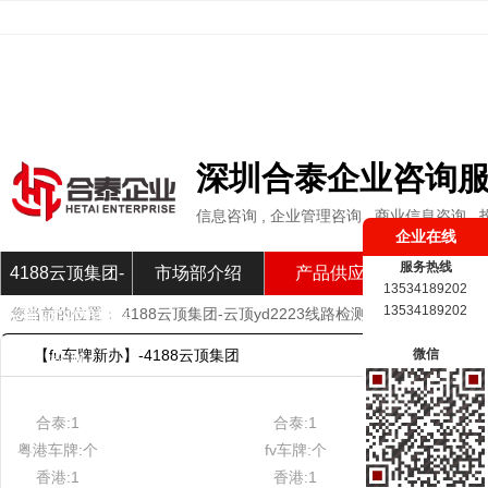
深圳合泰企业咨询
信息咨询 , 企业管理咨询 , 商业信息咨询
企业在线
服务热线
4188云顶集团-
市场部介绍
产品供应
市场部新
13534189202
13534189202
您当前的位置：
4188云顶集团-云顶yd2223线路检测
»
产品供应
»
fu
云顶yd2223线路
【fu车牌新办】-4188云顶集团
微信
检测
合泰:1
合泰:1
粤港车牌:个
fv车牌:个
香港:1
香港:1