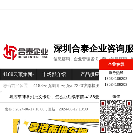
深圳合泰企业咨询
信息咨询 , 企业管理咨询 , 商业信息咨询
企业在线
服务热线
4188云顶集团-
市场部介绍
产品供应
市场部新
13534189202
13534189202
您当前的位置：
4188云顶集团-云顶yd2223线路检测
»
市场部新闻
»
云顶yd2223线路
粤港车牌拿到批文卡后，怎么办后续事情-4188云顶集团
微信
检测
发布：
2024-06-17 18:00
，更新：
2024-06-17 18:00
粤