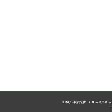
© 本顺企网商铺由
4188云顶集团-云