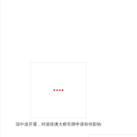
深中道开通，对港珠澳大桥车牌申请有何影响