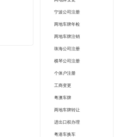
宁波公司注册
两地车牌年检
两地车牌注销
珠海公司注册
横琴公司注册
个体户注册
工商变更
粤澳车牌
两地车牌转让
进出口权办理
粤港车换车