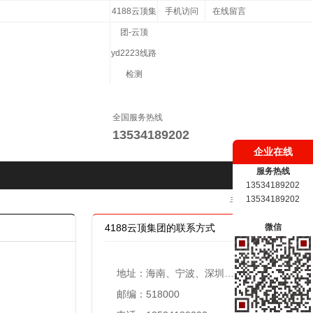
4188云顶集
手机访问
在线留言
团-云顶
yd2223线路
检测
全国服务热线
13534189202
企业在线
服务热线
13534189202
13534189202
手机版
4188云顶集团的联系方式
微信
地址：海南、宁波、深圳、共青城、珠海设立办事处
邮编：518000