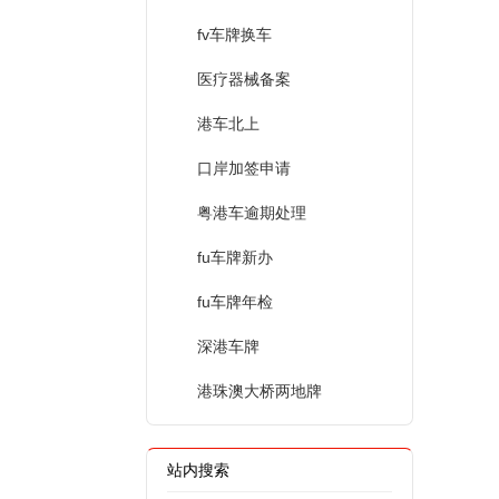
fv车牌换车
医疗器械备案
港车北上
口岸加签申请
粤港车逾期处理
fu车牌新办
fu车牌年检
深港车牌
港珠澳大桥两地牌
站内搜索