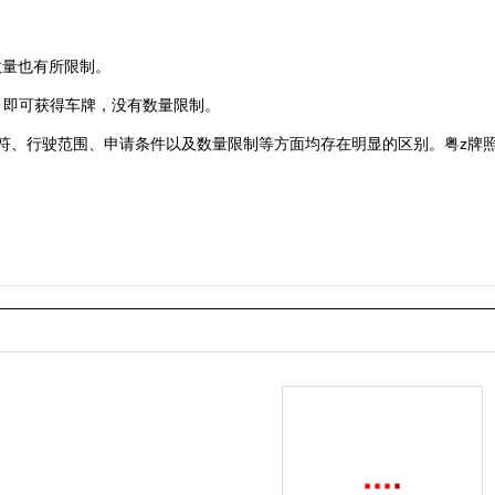
数量也有所限制。
，即可获得车牌，没有数量限制。
字符、行驶范围、申请条件以及数量限制等方面均存在明显的区别。粤z牌