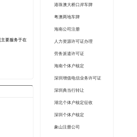
港珠澳大桥口岸车牌
粤澳两地车牌
海南公司注册
照主要服务于在
人力资源许可证办理
劳务派遣许可证
海南个体户核定
深圳增值电信业务许可证
深圳典当行转让
湖北个体户核定征收
深圳个体户核定
象山注册公司