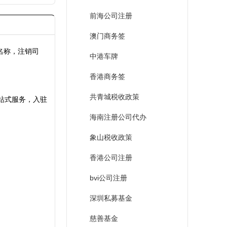
前海公司注册
澳门商务签
名称，注销司
中港车牌
香港商务签
共青城税收政策
站式服务，入驻
海南注册公司代办
象山税收政策
香港公司注册
bvi公司注册
深圳私募基金
慈善基金