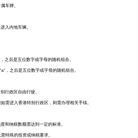
专属车牌。
澳进入内地车辆。
z”，之后是五位数字或字母的随机组合。
“a”，之后是五位数字或字母的随机组合。
特别行政区自由行驶。
但如需进入香港特别行政区，则需办理相关手续。
额度和纳税数额需达到一定的标准。
无需特殊的投资或纳税要求。