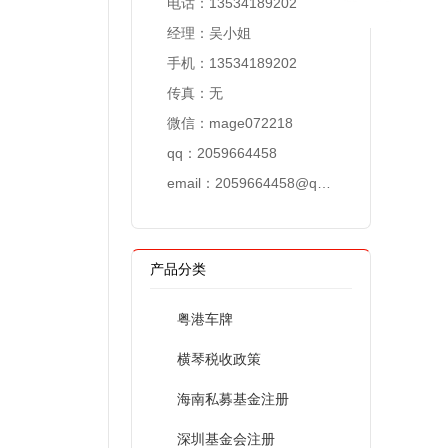
电话：13534189202
经理：吴小姐
手机：13534189202
传真：无
微信：mage072218
qq：2059664458
email：
2059664458@qq.com
产品分类
粤港车牌
横琴税收政策
海南私募基金注册
深圳基金会注册