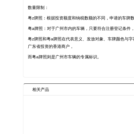
数量限制：
粤z牌照：根据投资额度和纳税数额的不同，申请的车牌
粤a牌照：对于广州市内的车辆，只要符合注册登记条件
粤z牌照和粤a牌照在代表意义、发放对象、车牌颜色与
广东省投资的香港商户，
而粤a牌照则是广州市车辆的专属标识。
相关产品