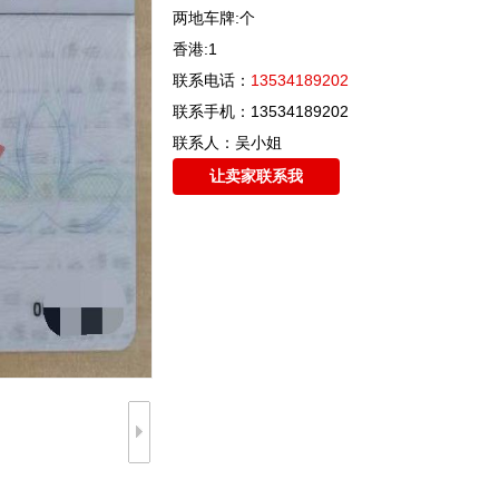
两地车牌:个
香港:1
联系电话：
13534189202
联系手机：13534189202
联系人：吴小姐
让卖家联系我