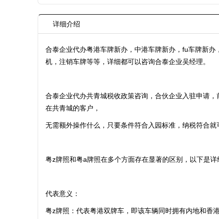
详细介绍
合泰企业代办粤港车牌新办，中港车牌新办，fu车牌新
机，注销车牌等等，详细都可以咨询合泰企业吴经理。
合泰企业代办共青城税收政策咨询，合伙企业入驻申请，
在共青城的客户，
无需额外操作什么，只要条件符合入园标准，纳税符合就
粤z牌照和粤a牌照在多个方面存在显著的区别，以下是详
代表意义：
粤z牌照：代表粤港双牌车，即该车辆同时拥有内地和香