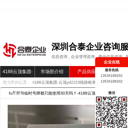
深圳合泰企业咨询
信息咨询 , 企业管理咨询 , 商业信息咨询
企业在线
服务热线
4188云顶集团-
市场部介绍
产品供应
市场部新
13534189202
13534189202
您当前的位置：
4188云顶集团-云顶yd2223线路检测
»
产品供应
»
f
云顶yd2223线路
fu车牌和临时号牌都只能使用30天吗？-4188云顶集团
微信
检测