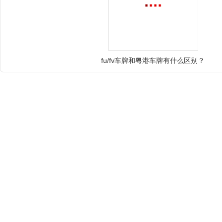
fu/fv车牌和粤港车牌有什么区别？