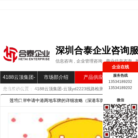
深圳合泰企业咨询
信息咨询 , 企业管理咨询 , 商业信息咨询
企业在线
服务热线
4188云顶集团-
市场部介绍
产品供应
市场部新
13534189202
13534189202
您当前的位置：
4188云顶集团-云顶yd2223线路检测
»
产品供应
»
莲
云顶yd2223线路
莲塘口岸申请中港两地车牌的详细攻略（深港车牌办理条件）-418
微信
检测