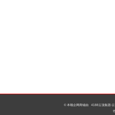
© 本顺企网商铺由
4188云顶集团-云