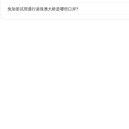
免加签试用通行港珠澳大桥是哪些口岸?