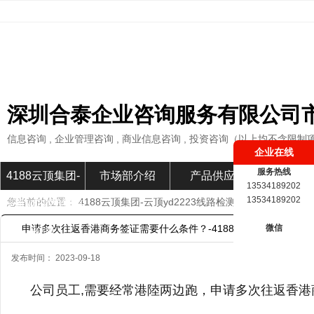
深圳合泰企业咨询服务有限公司
信息咨询 , 企业管理咨询 , 商业信息咨询 , 投资咨询（以上均不含限制
企业在线
服务热线
4188云顶集团-
市场部介绍
产品供应
市场部新
13534189202
13534189202
您当前的位置：
4188云顶集团-云顶yd2223线路检测
»
市场部新闻
»
云顶yd2223线路
申请多次往返香港商务签证需要什么条件？-4188云顶集团
微信
检测
发布时间： 2023-09-18
公司员工,需要经常港陸两边跑，申请多次往返香