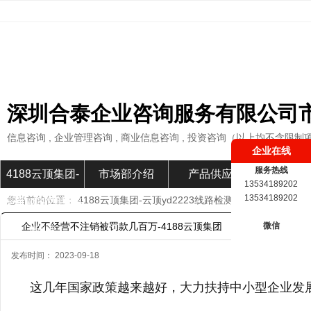
深圳合泰企业咨询服务有限公司
信息咨询 , 企业管理咨询 , 商业信息咨询 , 投资咨询（以上均不含限制
企业在线
服务热线
4188云顶集团-
市场部介绍
产品供应
市场部新
13534189202
13534189202
您当前的位置：
4188云顶集团-云顶yd2223线路检测
»
市场部新闻
»
云顶yd2223线路
企业不经营不注销被罚款几百万-4188云顶集团
微信
检测
发布时间： 2023-09-18
这几年国家政策越来越好，大力扶持中小型企业发