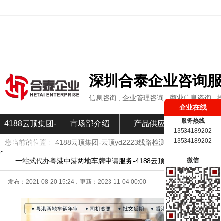
深圳合泰企业咨询
信息咨询 , 企业管理咨询 , 商业信息咨询
企业在线
服务热线
4188云顶集团-
市场部介绍
产品供应
市场部新
13534189202
13534189202
您当前的位置：
4188云顶集团-云顶yd2223线路检测
»
市场部新闻
»
云顶yd2223线路
一站式代办粤港中港两地车牌申请服务-4188云顶集团
微信
检测
发布：
2021-08-20 15:24
，更新：
2023-11-04 00:00
办