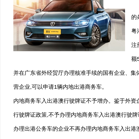
申
的
粤
注
额
并在广东省外经贸厅办理核准手续的国有企业、集
营企业,可以申请1辆内地出港商务车。
内地商务车入出港澳行驶牌证不予增办。鉴于外资企
行驶牌证政策,不予办理内地商务车入出港澳行驶牌
办理出港公务车的企业不再办理内地商务车入出港