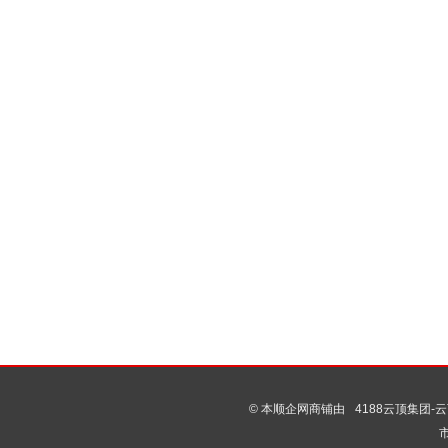
© 本顺企网商铺由
4188云顶集团-云