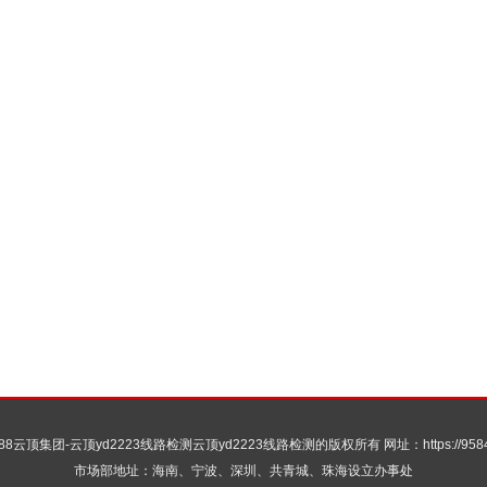
188云顶集团-云顶yd2223线路检测
云顶yd2223线路检测的版权所有 网址：https://958460
市场部地址：海南、宁波、深圳、共青城、珠海设立办事处