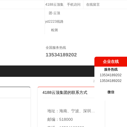
4188云顶集
手机访问
在线留言
团-云顶
yd2223线路
检测
全国服务热线
13534189202
企业在线
服务热线
13534189202
13534189202
手机版
4188云顶集团的联系方式
微信
地址：海南、宁波、深圳、共青城、珠海设立办事处
邮编：518000