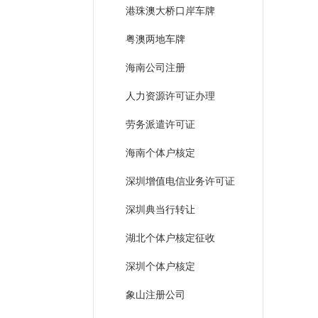
港珠澳大桥口岸车牌
粤澳两地车牌
海南公司注册
人力资源许可证办理
劳务派遣许可证
海南个体户核定
深圳增值电信业务许可证
深圳典当行转让
湖北个体户核定征收
深圳个体户核定
象山注册公司