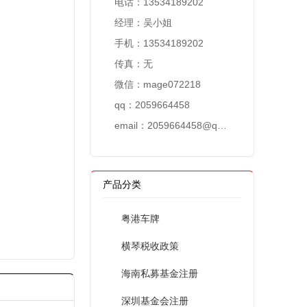
电话：13534189202
经理：吴小姐
手机：13534189202
传真：无
微信：mage072218
qq：2059664458
email：
2059664458@qq.com
产品分类
粤港车牌
横琴税收政策
海南私募基金注册
深圳基金会注册