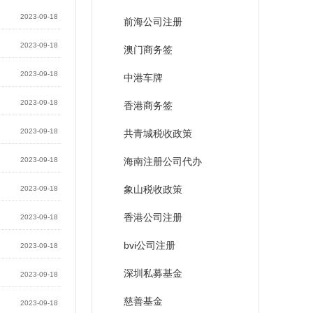
2023-09-18
前海公司注册
2023-09-18
澳门商务签
2023-09-18
中港车牌
2023-09-18
香港商务签
2023-09-18
共青城税收政策
2023-09-18
海南注册公司代办
象山税收政策
2023-09-18
香港公司注册
2023-09-18
bvi公司注册
2023-09-18
深圳私募基金
2023-09-18
慈善基金
2023-09-18