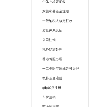
个体户核定征收
东莞私募基金注册
一般纳税人核定征收
质量体系认证
公司注销
税务疑难处理
香港驾照办理
一二类医疗器械许可办理
私募基金注册
qflp试点注册
车牌注销
两地牌变更