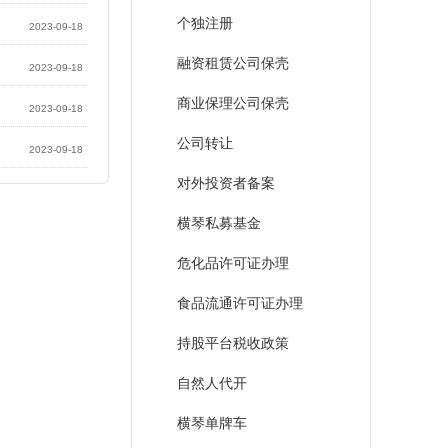
个独注册
2023-09-18
融资租赁公司保壳
2023-09-18
商业保理公司保壳
2023-09-18
公司转让
2023-09-18
对外投资者备案
横琴私募基金
危化品许可证办理
食品流通许可证办理
持股平台税收政策
自然人代开
横琴单牌车