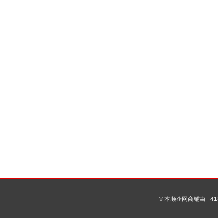
© 本顺企网商铺由
4