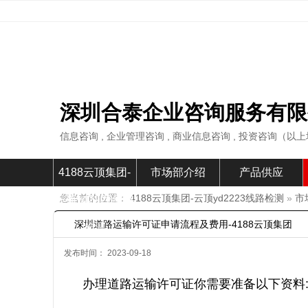
深圳合泰企业咨询服务有限
信息咨询 , 企业管理咨询 , 商业信息咨询 , 投资咨询（
4188云顶集团-
市场部介绍
产品供应
您当前的位置：
4188云顶集团-云顶yd2223线路检测
»
市
云顶yd2223线路
深圳道路运输许可证申请流程及费用-4188云顶集团
检测
发布时间： 2023-09-18
办理道路运输许可证你需要准备以下资料