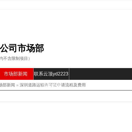
公司市场部
以上均不含限制项目）
市场部新闻
联系云顶yd2223
场部新闻
»
深圳道路运输许可证申请流程及费用
线路检测
: