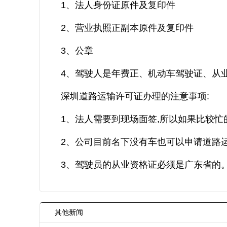
1、法人身份证原件及复印件
2、营业执照正副本原件及复印件
3、公章
4、驾驶人是年费正、机动车驾驶证、从
深圳道路运输许可证办理的注意事项:
1、法人需要到现场面签,所以如果比较忙
2、公司目前名下没有车也可以申请道路
3、驾驶员的从业资格证必须是广东省的
其他新闻