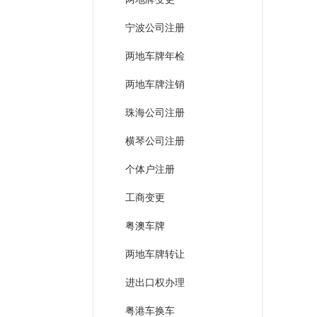
宁波公司注册
两地车牌年检
两地车牌注销
珠海公司注册
横琴公司注册
个体户注册
工商变更
粤澳车牌
两地车牌转让
进出口权办理
粤港车换车