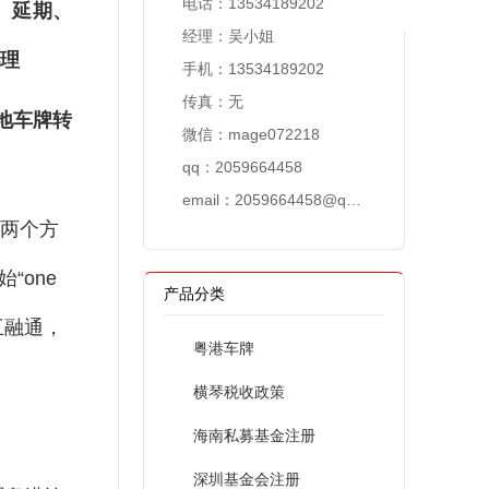
电话：13534189202
、延期、
经理：吴小姐
理
手机：13534189202
传真：无
地车牌转
微信：mage072218
qq：2059664458
email：
2059664458@qq.com
两个方
“one
产品分类
互融通，
粤港车牌
横琴税收政策
海南私募基金注册
深圳基金会注册