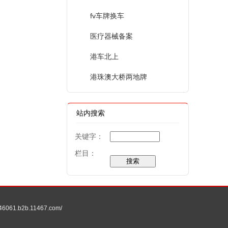
fv车牌换车
医疗器械备案
港车北上
港珠澳大桥两地牌
站内搜索
关键字：
栏目：
61.b2b.11467.com/