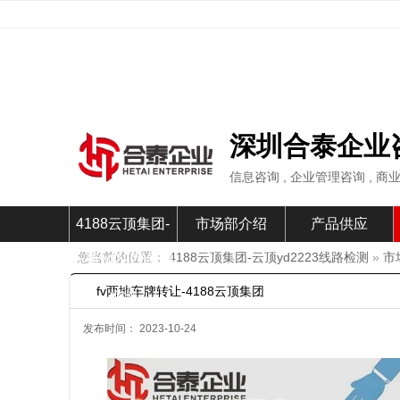
深圳合泰企业
信息咨询 , 企业管理咨询 , 
4188云顶集团-
市场部介绍
产品供应
您当前的位置：
4188云顶集团-云顶yd2223线路检测
»
市
云顶yd2223线路
fv两地车牌转让-4188云顶集团
检测
发布时间： 2023-10-24