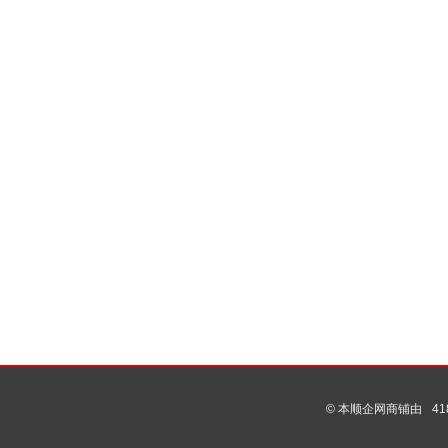
© 本顺企网商铺由
4