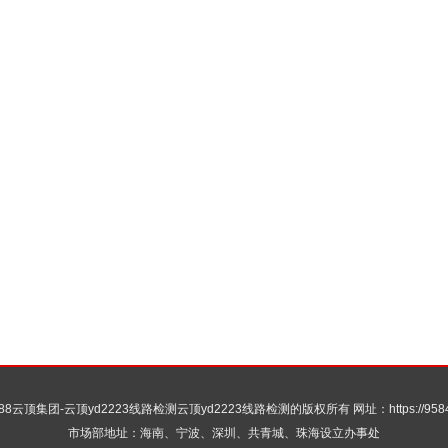
188云顶集团-云顶yd2223线路检测
云顶yd2223线路检测的版权所有 网址：https://958460
市场部地址：海南、宁波、深圳、共青城、珠海设立办事处