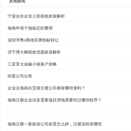
其他新闻
宁波合伙企业入驻税收政策解析
海南申请个独核定的费用
深圳湾粤z两地车牌指标转让
济宁博大榭税收优惠政策解析
三亚亚太金融小镇落户攻略
闲置公司出售
企业去海南自贸港注册公司都有哪些便利？
海南注册企业涉及需要项目用地需要经过哪些程序？
海南注册一家旅游公司前景怎么样，注册流程有哪些