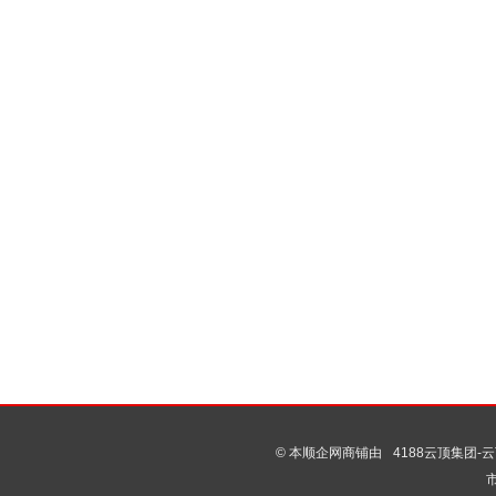
© 本顺企网商铺由
4188云顶集团-云