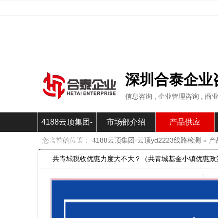
深圳合泰企业
信息咨询 , 企业管理咨询 , 
4188云顶集团-
市场部介绍
产品供应
您当前的位置：
4188云顶集团-云顶yd2223线路检测
»
产
云顶yd2223线路
共青城税收优惠力度大不大？（共青城基金小镇优惠政策）
检测