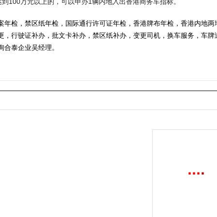
达到100万元以上的，可以申办1辆内地入出香港商务车指标。
案年检，禁区纸年检，国际通行许可证年检，香港牌布年检，香港内地两
更，行驶证补办，批文卡补办，禁区纸补办，变更司机，换车服务，车牌
询合泰企业吴经理。