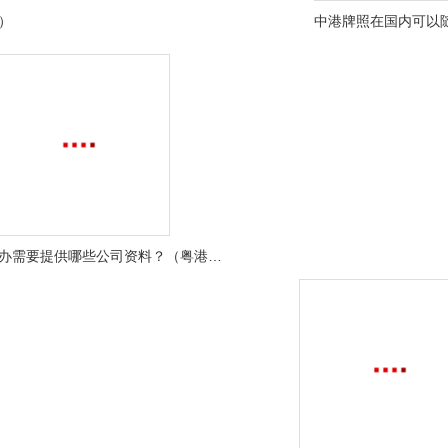
）
中港牌照在国内可以
粤港车牌新办需要提供哪些公司资料？（粤港牌换车办理）