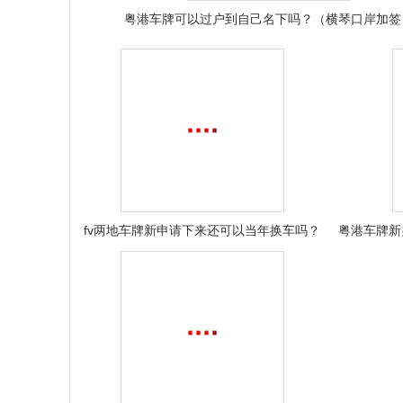
粤港车牌可以过户到自己名下吗？（横琴口岸加签
fv两地车牌新申请下来还可以当年换车吗？