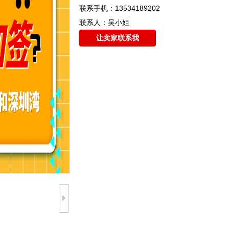
联系手机：13534189202
联系人：吴小姐
让卖家联系我