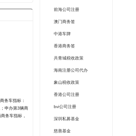
前海公司注册
澳门商务签
中港车牌
香港商务签
共青城税收政策
海南注册公司代办
象山税收政策
香港公司注册
地商务车指标：
bvi公司注册
；申办第3辆商
辆商务车指标，
深圳私募基金
慈善基金