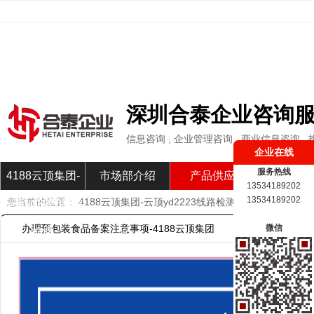
深圳合泰企业咨询
信息咨询 , 企业管理咨询 , 商业信息咨询
企业在线
服务热线
4188云顶集团-
市场部介绍
产品供应
市场部新
13534189202
13534189202
您当前的位置：
4188云顶集团-云顶yd2223线路检测
»
产品供应
»
办
云顶yd2223线路
办理预包装食品备案注意事项-4188云顶集团
微信
检测