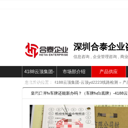
深圳合泰企业
信息咨询 , 企业管理咨询 , 
4188云顶集团-
市场部介绍
产品供应
您当前的位置：
4188云顶集团-云顶yd2223线路检测
»
产
云顶yd2223线路
皇岗口岸fv车牌还能新办吗？（车牌fv白底牌）-4188
检测