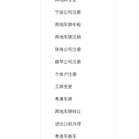
宁波公司注册
两地车牌年检
两地车牌注销
珠海公司注册
横琴公司注册
个体户注册
工商变更
粤澳车牌
两地车牌转让
进出口权办理
粤港车换车