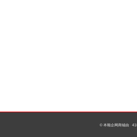
© 本顺企网商铺由
4