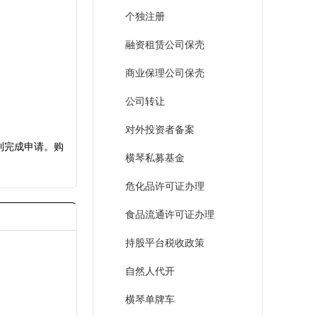
个独注册
融资租赁公司保壳
商业保理公司保壳
公司转让
对外投资者备案
利完成申请。购
横琴私募基金
危化品许可证办理
食品流通许可证办理
持股平台税收政策
自然人代开
横琴单牌车