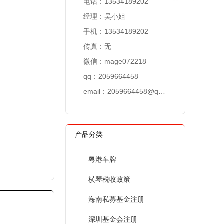
电话：13534189202
经理：吴小姐
手机：13534189202
传真：无
微信：mage072218
qq：2059664458
email：
2059664458@qq.com
产品分类
粤港车牌
横琴税收政策
海南私募基金注册
深圳基金会注册