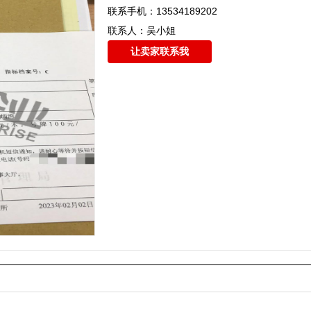
联系手机：13534189202
联系人：吴小姐
让卖家联系我