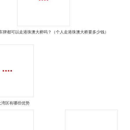
车牌都可以走港珠澳大桥吗？（个人走港珠澳大桥要多少钱）
大湾区有哪些优势