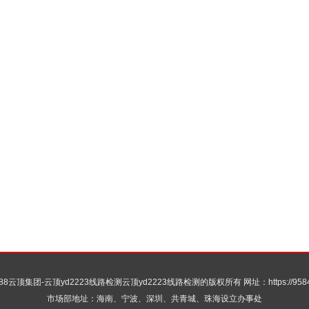
188云顶集团-云顶yd2223线路检测
云顶yd2223线路检测的版权所有 网址：https://958460
市场部地址：海南、宁波、深圳、共青城、珠海设立办事处