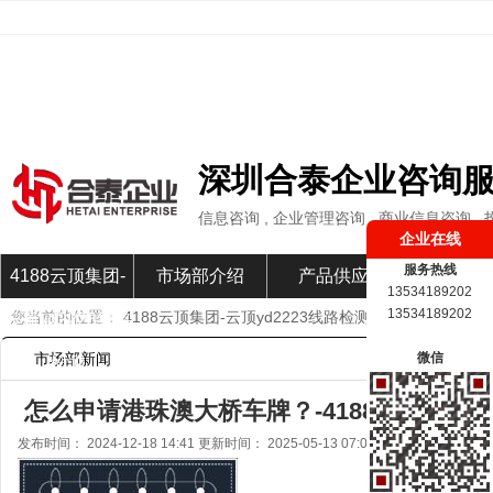
深圳合泰企业咨询
信息咨询 , 企业管理咨询 , 商业信息咨询 ,
企业在线
服务热线
4188云顶集团-
市场部介绍
产品供应
市场部新
13534189202
13534189202
您当前的位置：
4188云顶集团-云顶yd2223线路检测
»
市场部新闻
»
云顶yd2223线路
市场部新闻
微信
检测
怎么申请港珠澳大桥车牌？-4188云顶集团
发布时间： 2024-12-18 14:41 更新时间： 2025-05-13 07:04