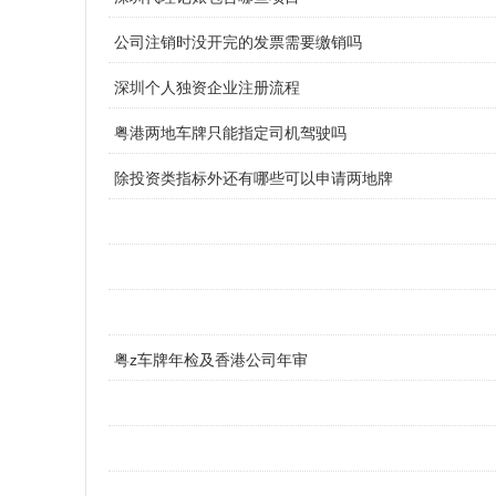
公司注销时没开完的发票需要缴销吗
深圳个人独资企业注册流程
粤港两地车牌只能指定司机驾驶吗
除投资类指标外还有哪些可以申请两地牌
粤z车牌年检及香港公司年审