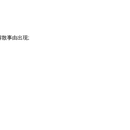
散事由出现;