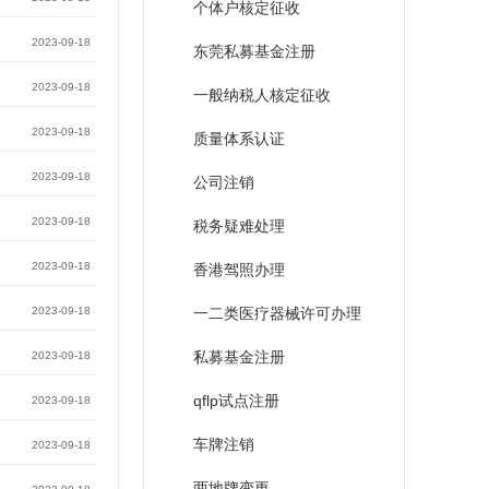
个体户核定征收
2023-09-18
东莞私募基金注册
2023-09-18
一般纳税人核定征收
2023-09-18
质量体系认证
2023-09-18
公司注销
2023-09-18
税务疑难处理
2023-09-18
香港驾照办理
2023-09-18
一二类医疗器械许可办理
私募基金注册
2023-09-18
qflp试点注册
2023-09-18
车牌注销
2023-09-18
两地牌变更