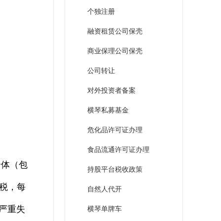
个独注册
融资租赁公司保壳
商业保理公司保壳
公司转让
对外投资者备案
横琴私募基金
危化品许可证办理
食品流通许可证办理
个体（包
持股平台税收政策
税，每
自然人代开
严重失
横琴单牌车