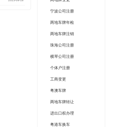
2023-09-18
宁波公司注册
两地车牌年检
两地车牌注销
珠海公司注册
横琴公司注册
个体户注册
工商变更
粤澳车牌
两地车牌转让
进出口权办理
粤港车换车