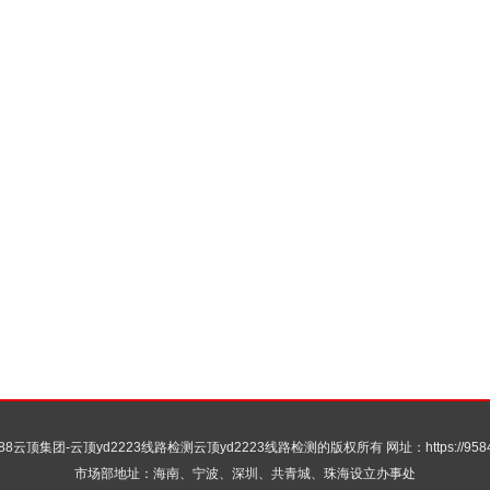
188云顶集团-云顶yd2223线路检测
云顶yd2223线路检测的版权所有 网址：https://958460
市场部地址：海南、宁波、深圳、共青城、珠海设立办事处