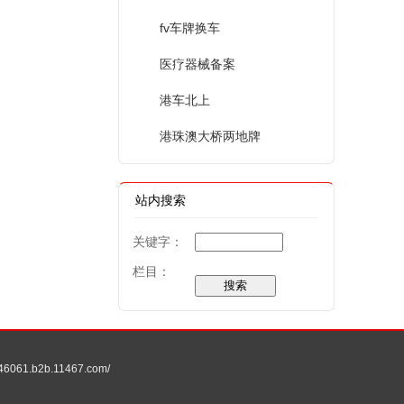
fv车牌换车
医疗器械备案
港车北上
港珠澳大桥两地牌
站内搜索
关键字：
栏目：
61.b2b.11467.com/