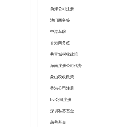
前海公司注册
澳门商务签
中港车牌
香港商务签
共青城税收政策
海南注册公司代办
象山税收政策
香港公司注册
bvi公司注册
深圳私募基金
慈善基金