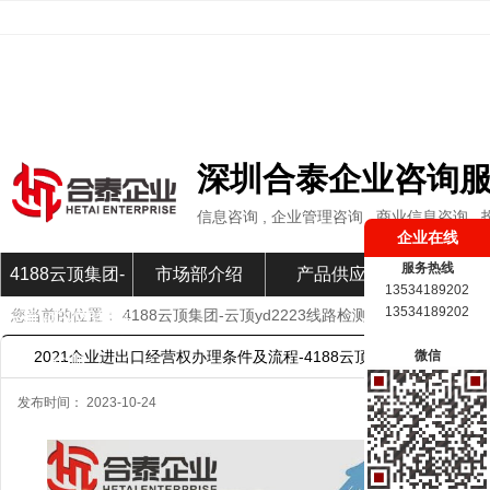
深圳合泰企业咨询
信息咨询 , 企业管理咨询 , 商业信息咨询
企业在线
服务热线
4188云顶集团-
市场部介绍
产品供应
市场部新
13534189202
13534189202
您当前的位置：
4188云顶集团-云顶yd2223线路检测
»
市场部新闻
»
云顶yd2223线路
2021企业进出口经营权办理条件及流程-4188云顶集团
微信
检测
发布时间： 2023-10-24
当