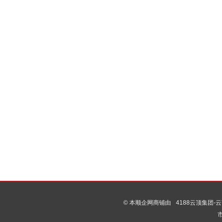
© 本顺企网商铺由
4188云顶集团-云