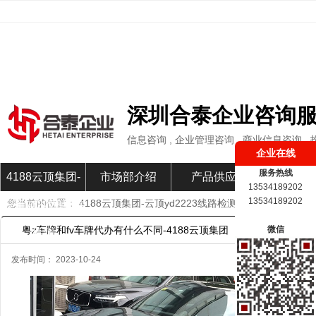
深圳合泰企业咨询
信息咨询 , 企业管理咨询 , 商业信息咨询
企业在线
服务热线
4188云顶集团-
市场部介绍
产品供应
市场部新
13534189202
13534189202
您当前的位置：
4188云顶集团-云顶yd2223线路检测
»
市场部新闻
»
云顶yd2223线路
粤z车牌和fv车牌代办有什么不同-4188云顶集团
微信
检测
发布时间： 2023-10-24
港