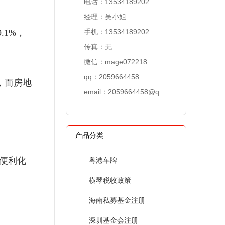
电话：13534189202
经理：吴小姐
.1%，
手机：13534189202
传真：无
。
微信：mage072218
qq：2059664458
，而房地
email：
2059664458@qq.com
产品分类
便利化
粤港车牌
横琴税收政策
海南私募基金注册
深圳基金会注册