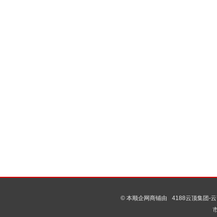
© 本顺企网商铺由
4188云顶集团-云