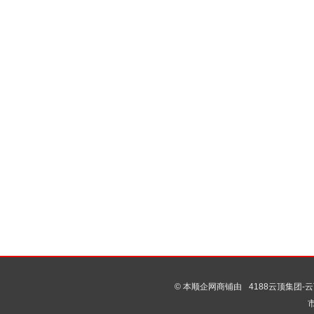
© 本顺企网商铺由
4188云顶集团-云