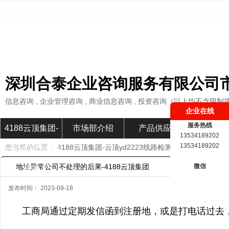
深圳合泰企业咨询服务有限公司
信息咨询 , 企业管理咨询 , 商业信息咨询 , 投资咨询（以上均不含限制
企业在线
服务热线
4188云顶集团-
市场部介绍
产品供应
市场部新
13534189202
13534189202
您当前的位置：
4188云顶集团-云顶yd2223线路检测
»
市场部新闻
»
云顶yd2223线路
地址异常公司不处理的后果-4188云顶集团
微信
检测
发布时间： 2023-09-18
工商局通过定期发信函到注册地，或是打电话过去