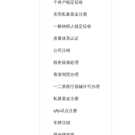
个体户核定征收
东莞私募基金注册
一般纳税人核定征收
质量体系认证
公司注销
税务疑难处理
香港驾照办理
一二类医疗器械许可办理
私募基金注册
qflp试点注册
车牌注销
两地牌变更