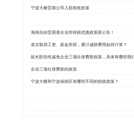
宁波大榭贸易公司入驻税收政策
海南自由贸易港企业所得税优惠政策新公告！
首次取得工资、薪金所得，累计减除费用如何计算？
延长阶段性减免企业三项社保费新政策，具体有哪些我
企业三项社保费新的政策
宁波大榭和宁波保税区有哪些不同的税收政策？