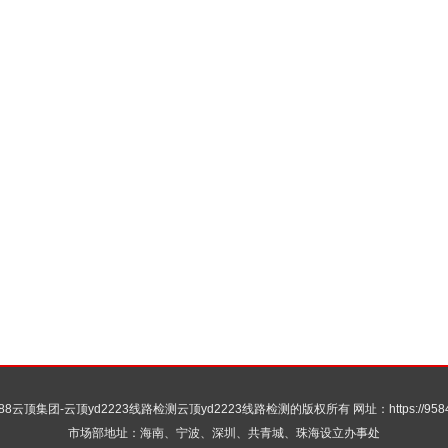
188云顶集团-云顶yd2223线路检测
云顶yd2223线路检测的版权所有 网址：https://958460
市场部地址：海南、宁波、深圳、共青城、珠海设立办事处