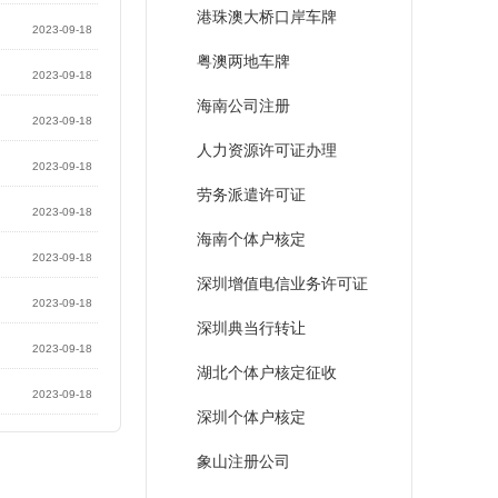
港珠澳大桥口岸车牌
2023-09-18
粤澳两地车牌
2023-09-18
海南公司注册
2023-09-18
人力资源许可证办理
2023-09-18
劳务派遣许可证
2023-09-18
海南个体户核定
2023-09-18
深圳增值电信业务许可证
2023-09-18
深圳典当行转让
2023-09-18
湖北个体户核定征收
2023-09-18
深圳个体户核定
象山注册公司