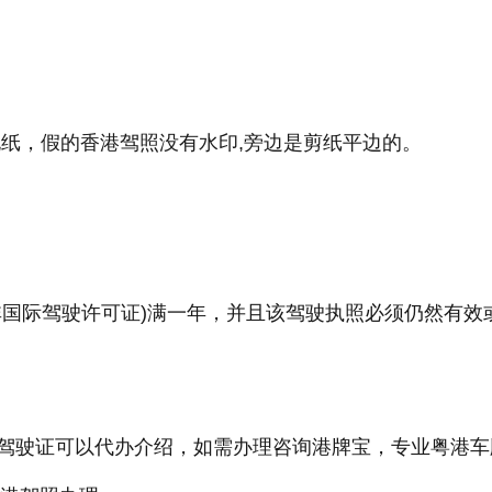
孔纸，假的香港驾照没有水印,旁边是剪纸平边的。
非国际驾驶许可证)满一年，并且该驾驶执照必须仍然有效
驾驶证可以代办介绍，如需办理咨询港牌宝，专业粤港车