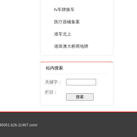
fv车牌换车
医疗器械备案
港车北上
港珠澳大桥两地牌
站内搜索
关键字：
栏目：
61.b2b.11467.com/