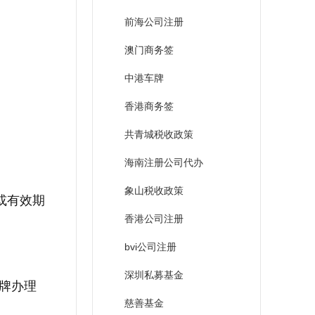
前海公司注册
澳门商务签
中港车牌
香港商务签
共青城税收政策
海南注册公司代办
象山税收政策
或有效期
香港公司注册
bvi公司注册
深圳私募基金
牌办理
慈善基金