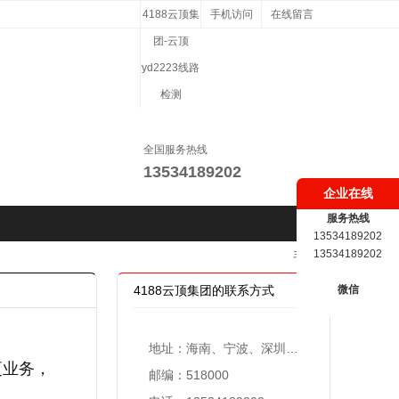
4188云顶集
手机访问
在线留言
团-云顶
yd2223线路
检测
全国服务热线
13534189202
企业在线
服务热线
13534189202
13534189202
手机版
4188云顶集团的联系方式
微信
地址：海南、宁波、深圳、共青城、珠海设立办事处
更业务，
邮编：518000