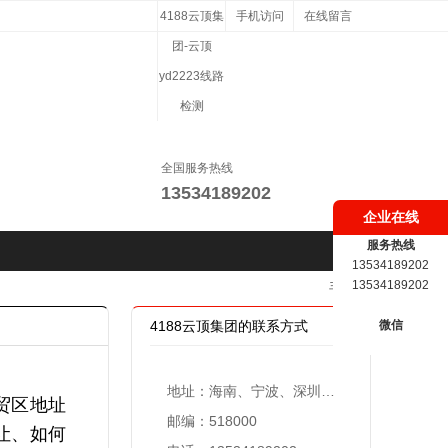
4188云顶集
手机访问
在线留言
团-云顶
yd2223线路
检测
全国服务热线
13534189202
企业在线
服务热线
13534189202
13534189202
手机版
4188云顶集团的联系方式
微信
地址：海南、宁波、深圳、共青城、珠海设立办事处
贸区地址
邮编：518000
让、如何