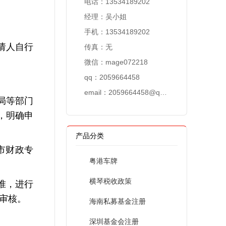
电话：13534189202
经理：吴小姐
手机：13534189202
请人自行
传真：无
微信：mage072218
qq：2059664458
email：
2059664458@qq.com
局等部门
，明确申
产品分类
市财政专
粤港车牌
横琴税收政策
准，进行
审核。
海南私募基金注册
深圳基金会注册