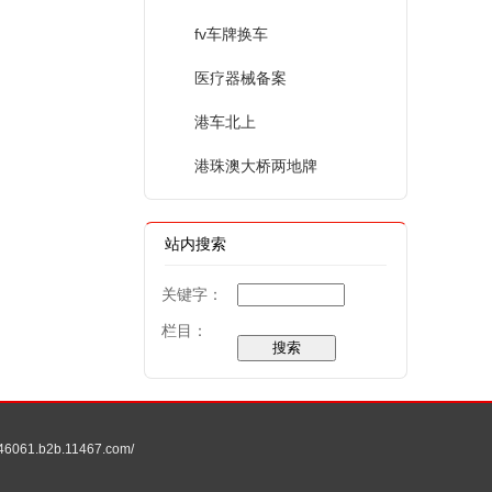
fv车牌换车
医疗器械备案
港车北上
港珠澳大桥两地牌
站内搜索
关键字：
栏目：
61.b2b.11467.com/