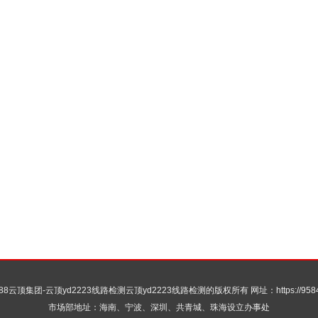
188云顶集团-云顶yd2223线路检测
云顶yd2223线路检测的版权所有 网址：https://958460
市场部地址：海南、宁波、深圳、共青城、珠海设立办事处