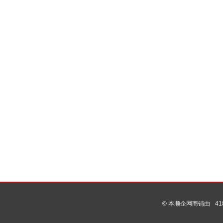
© 本顺企网商铺由
4