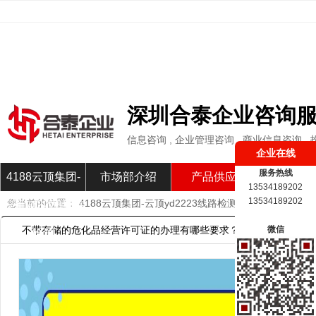
深圳合泰企业咨询
信息咨询 , 企业管理咨询 , 商业信息咨询
企业在线
服务热线
4188云顶集团-
市场部介绍
产品供应
市场部新
13534189202
13534189202
您当前的位置：
4188云顶集团-云顶yd2223线路检测
»
产品供应
»
不
云顶yd2223线路
不带存储的危化品经营许可证的办理有哪些要求？-4188云顶集团
微信
检测