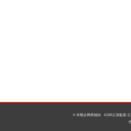
© 本顺企网商铺由
4188云顶集团-云