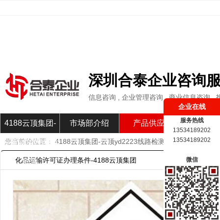
深圳合泰企业咨询
信息咨询 , 企业管理咨询 , 商业信息咨询
企业在线
服务热线
4188云顶集团-
市场部介绍
产品供应
市场部新
13534189202
13534189202
您当前的位置：
4188云顶集团-云顶yd2223线路检测
»
产品供应
»
化
云顶yd2223线路
化品运输许可证办理条件-4188云顶集团
微信
检测