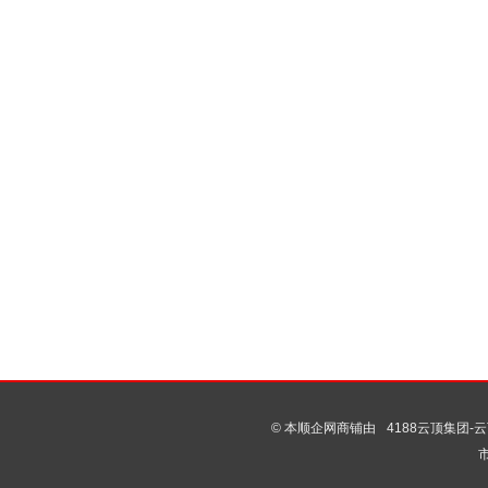
© 本顺企网商铺由
4188云顶集团-云