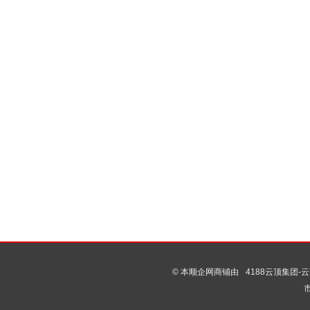
© 本顺企网商铺由
4188云顶集团-云