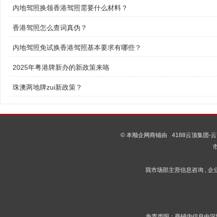
内地驾照换领香港驾照需要什么材料？
香港驾照怎么查词真伪？
内地驾照免试换香港驾照基本要求有哪些？
2025年粤港牌新办的新政策来咯
珠澳两地牌zui新政策？
© 本顺企网商铺由
4188云顶集团-云
我市场部主营信息咨询 , 企业管
免责声明：商铺内信息由深