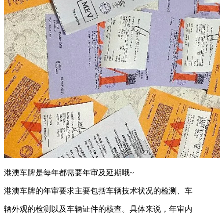
港澳车牌是每年都需要年审及延期哦~
港澳车牌的年审要求主要包括车辆技术状况的检测、车
辆外观的检测以及车辆证件的核查。具体来说，年审内